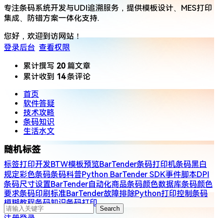
专注条码系统开发与UDI追溯服务，提供​​模板设计、MES打印
集成、防错方案​​一体化支持.
您好，欢迎到访网站！
登录后台
查看权限
累计撰写
20
篇文章
累计收到
14
条评论
首页
软件答疑
技术攻略
条码知识
生活水文
随机标签
标签打印开发
BTW模板预览
BarTender
条码打印机
条码黑白
规定
​​彩色条码
条码科普
Python BarTender SDK
事件脚本
​​DPI​​
条码尺寸设置
BarTender自动化
​商品条码颜色​​
数据库
条码颜色
要求​​
条码印刷标准​
BarTender故障排除
Python打印控制
条码
模糊​​
教程
条码知识
条码打印
Search