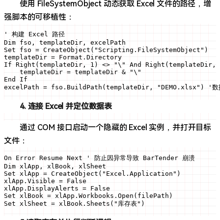
使用 FileSystemObject 动态获取 Excel 文件的路径，增
强脚本的可移植性：
' 构建 Excel 路径

Dim fso, templateDir, excelPath

Set fso = CreateObject("Scripting.FileSystemObject")

templateDir = Format.Directory

If Right(templateDir, 1) <> "\" And Right(templateDir, 
    templateDir = templateDir & "\"

End If

excelPath = fso.BuildPath(templateDir, "DEMO.xls
4. 连接 Excel 并定位数据表
通过 COM 接口启动一个隐藏的 Excel 实例，并打开目标
文件：
On Error Resume Next ' 防止因异常导致 BarTender 崩溃

Dim xlApp, xlBook, xlSheet

Set xlApp = CreateObject("Excel.Application")

xlApp.Visible = False

xlApp.DisplayAlerts = False

Set xlBook = xlApp.Workbooks.Open(filePath)

Set xlSheet = xlBook.Sheets("库存表")