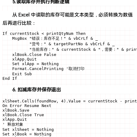
5.读取库存并执行判断逻辑
从 Excel 中读取的库存可能是文本类型，必须转换为数值
后再进行比较：
If currentStock < printQtyNum Then

    MsgBox "错误：库存不足！" & vbCrLf & _

           "货号：" & targetPartNo & vbCrLf & _

           "当前库存：" & currentStock & "，需要：" & print
    xlBook.Close False

    xlApp.Quit

    Set xlApp = Nothing

    Format.CancelPrinting '取消打印

    Exit Sub

End If
6. 扣减库存并保存退出
xlSheet.Cells(foundRow, 4).Value = currentStock - print
On Error Resume Next

xlBook.Save

xlBook.Close True 

xlApp.Quit

' 释放对象

Set xlSheet = Nothing

Set xlBook = Nothing
