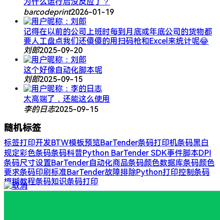
为什么运行后没反应了？
barcodeprint
2026-01-19
记得在以前的公司上班时每到月底或年底公司的货物都
要人工盘点我们还傻傻的用扫码枪和Excel来统计呢😂
刘郎
2025-09-20
这个好像自动化脚本呢
刘郎
2025-09-15
太高端了，还能这么使用
李的日志
2025-09-15
随机标签
标签打印开发
BTW模板预览
BarTender
条码打印机
条码黑白
规定
​​彩色条码
条码科普
Python BarTender SDK
事件脚本
​​DPI​​
条码尺寸设置
BarTender自动化
​商品条码颜色​​
数据库
条码颜色
要求​​
条码印刷标准​
BarTender故障排除
Python打印控制
条码
模糊​​
教程
条码知识
条码打印