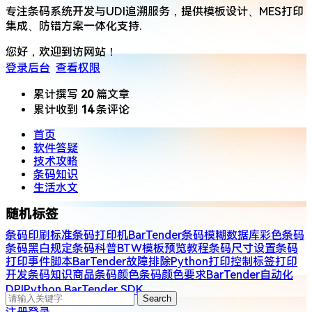
专注条码系统开发与UDI追溯服务，提供​​模板设计、MES打印
集成、防错方案​​一体化支持.
您好，欢迎到访网站！
登录后台
查看权限
累计撰写
20
篇文章
累计收到
14
条评论
首页
软件答疑
技术攻略
条码知识
生活水文
随机标签
条码印刷标准​
条码打印机
BarTender
条码模糊​​
数据库
​​彩色条码
条码黑白规定
条码科普
BTW模板预览
教程
条码尺寸设置
条码
打印
事件脚本
BarTender故障排除
Python打印控制
标签打印
开发
条码知识
​商品条码颜色​​
条码颜色要求​​
BarTender自动化
DPI​​
Python BarTender SDK
Search