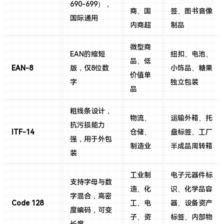
690-699），
商、国
签、图书音像
国际通用
内商超
制品
微型商
EAN的缩短
纽扣、电池、
品、低
EAN-8
版，仅8位数
小饰品、糖果
价值单
字
独立包装
品
粗线条设计，
物流、
运输外箱、托
抗污损能力
ITF-14
仓储、
盘标签、工厂
强，用于外包
制造业
半成品周转箱
装
工业制
电子元器件标
支持字母与数
造、化
识、化学品容
字混合，高密
Code 128
工、电
器、设备资产
度编码，可变
子、资
标签、内部物