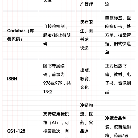
长度
产管理
流
血袋标签、医
医疗卫
自校验机制，
院病历卡、处
Codabar（库
生、图
起始/终止符明
方单、档案管
德巴码）
书馆、
确
理、旧式快递
快递
单
图书专属编
正式出版书
出版、
码，前缀为
籍、教材、电
ISBN
教育、
978或979，共
子书、音像制
文化
13位
品
冷链物
支持应用标识
流、医
冷藏食品包
符（AI），可
药、食
装、疫苗运输
GS1-128
携带批次、有
品追
箱、药品/医