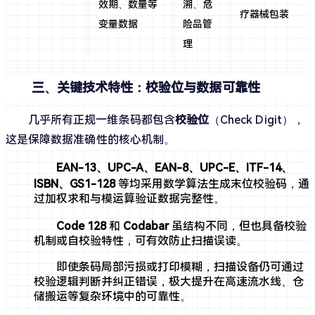
效期、数量等
溯、危
疗器械包装
变量数据
险品管
理
三、关键技术特性：校验位与数据可靠性
几乎所有正规一维条码都包含
校验位
（Check Digit），
这是保障数据准确性的核心机制。
EAN-13、UPC-A、EAN-8、UPC-E、ITF-14、
ISBN、GS1-128
等均采用数学算法生成末位校验码，通
过加权求和与模运算验证数据完整性。
Code 128
和
Codabar
虽结构不同，但也具备校验
机制或自校验特性，可有效防止扫描误读。
即使条码局部污损或打印模糊，扫描设备仍可通过
校验逻辑判断并纠正错误，极大提升在高速流水线、仓
储搬运等复杂环境中的可靠性。