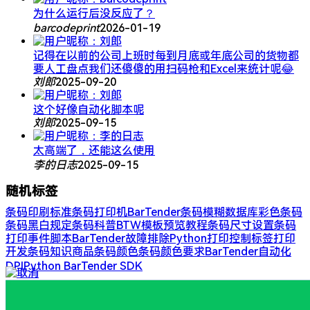
为什么运行后没反应了？
barcodeprint
2026-01-19
记得在以前的公司上班时每到月底或年底公司的货物都
要人工盘点我们还傻傻的用扫码枪和Excel来统计呢😂
刘郎
2025-09-20
这个好像自动化脚本呢
刘郎
2025-09-15
太高端了，还能这么使用
李的日志
2025-09-15
随机标签
条码印刷标准​
条码打印机
BarTender
条码模糊​​
数据库
​​彩色条码
条码黑白规定
条码科普
BTW模板预览
教程
条码尺寸设置
条码
打印
事件脚本
BarTender故障排除
Python打印控制
标签打印
开发
条码知识
​商品条码颜色​​
条码颜色要求​​
BarTender自动化
DPI​​
Python BarTender SDK