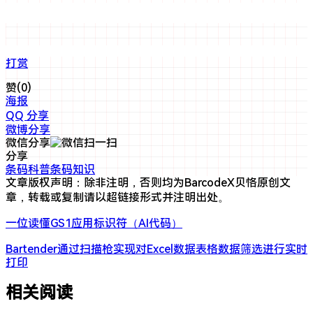
打赏
赞(
0
)
海报
QQ 分享
微博分享
微信分享
分享
条码科普
条码知识
文章版权声明：除非注明，否则均为
BarcodeX贝恪
原创文
章，转载或复制请以超链接形式并注明出处。
一位读懂GS1应用标识符（AI代码）
Bartender通过扫描枪实现对Excel数据表格数据筛选进行实时
打印
相关阅读