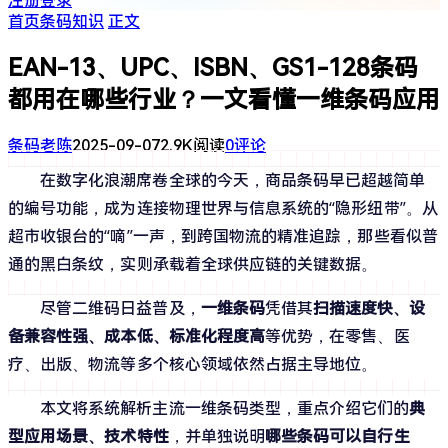
注册
登录
首页
条码知识
正文
EAN-13、UPC、ISBN、GS1-128条码
都用在哪些行业？一文看懂一维条码应用
条码老陈
2025-09-07
2.9K阅读
0评论
在数字化浪潮席卷全球的今天，商品条码早已超越简单
的编号功能，成为连接物理世界与信息系统的“隐形纽带”。从
超市收银台的“嘀”一声，到跨国物流的精准追踪，那些看似普
通的黑白条纹，实则承载着全球供应链的关键数据。
尽管二维码日益普及，
一维条码
凭借其
扫描速度快、设
备兼容性强、成本低、标准化程度高
等优势，在零售、医
疗、出版、物流等多个核心领域依然占据主导地位。
本文将系统解析主流一维条码类型，重点介绍它们的
典
型应用场景、技术特性
，并单独说明
哪些条码可以自行生