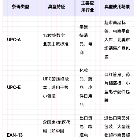
主要应
条码类型
典型特征
典型使用场景
用行业
超市商品标
零售、
签、电商平台
12位纯数字，
快消
UPC-A
入库、北美市
北美主流标准
品、电
场销售产品包
商
装
化妆
口红管身、药
UPC的压缩版
品、药
片铝箔板、小
UPC-E
本，适用于极
品、小
型电子配件包
小包装
件日用
装
品
出口贸
进出口商品外
含国家/地区代
易、跨
包装、大型连
码（如中国
EAN-13
境电
锁超市商品标