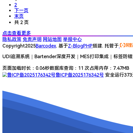
2
下一页
末页
共 2 页
点击查看更多
隐私政策
免责声明
网站地图
举报中心
Copyright
2025
Barcodex
. 基于
Z-BlogPHP
搭建. 托管于
UDI追溯系统｜Bartender深度开发｜MES打印集成｜标签防
页面加载时长：0.06秒
数据库查询：11 次
占用内存：7.47MB
鲁ICP备2025176342号
安全运行
373