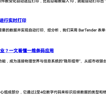
变化自动适应打印，比如总箱数输入10，就能自动打印出'1/10'、'
筛选进行实时打印
据并实现自动打印。经分析，我们采用 BarTender 表单+ 扫
哪些行业？一文看懂一维条码应用
能，成为连接物理世界与信息系统的“隐形纽带”。从超市收银台
I）是GS1系统的核心组成部分，它通过2至4位数字代码来标识后续数据