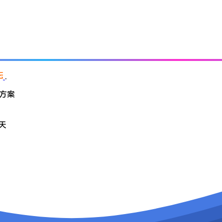
.
错方案
天